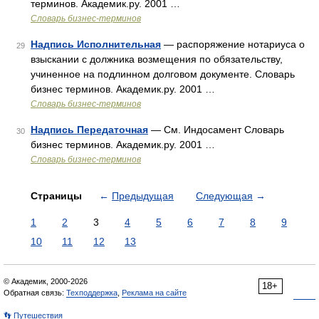
терминов. Академик.ру. 2001 …
Словарь бизнес-терминов
Надпись Исполнительная
— распоряжение нотариуса о
29
взыскании с должника возмещения по обязательству,
учиненное на подлинном долговом документе. Словарь
бизнес терминов. Академик.ру. 2001 …
Словарь бизнес-терминов
Надпись Передаточная
— См. Индосамент Словарь
30
бизнес терминов. Академик.ру. 2001 …
Словарь бизнес-терминов
Страницы
←
Предыдущая
Следующая
→
1
2
3
4
5
6
7
8
9
10
11
12
13
© Академик, 2000-2026
18+
Обратная связь:
Техподдержка
,
Реклама на сайте
👣 Путешествия