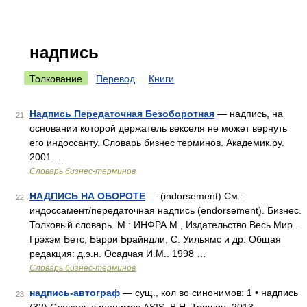
надпись
Толкование
Перевод
Книги
Надпись Передаточная Безоборотная
— надпись, на
21
основании которой держатель векселя не может вернуть
его индоссанту. Словарь бизнес терминов. Академик.ру.
2001 …
Словарь бизнес-терминов
НАДПИСЬ НА ОБОРОТЕ
— (indorsement) См.:
22
индоссамент/передаточная надпись (endorsement). Бизнес.
Толковый словарь. М.: ИНФРА М , Издательство Весь Мир .
Грэхэм Бетс, Барри Брайндли, С. Уильямс и др. Общая
редакция: д.э.н. Осадчая И.М.. 1998 …
Словарь бизнес-терминов
надпись-автограф
— сущ., кол во синонимов: 1 • надпись
23